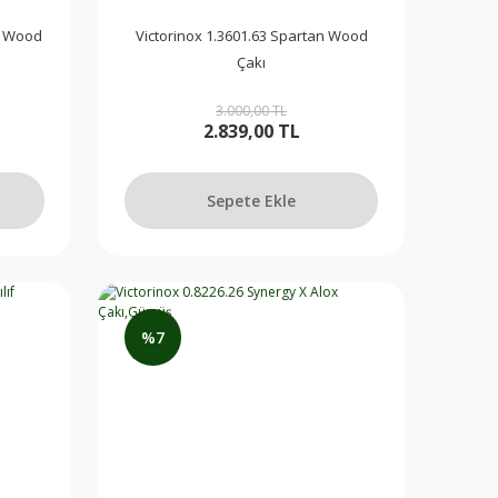
n Wood
Victorinox 1.3601.63 Spartan Wood
Çakı
3.000,00 TL
2.839,00 TL
Sepete Ekle
%7