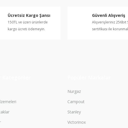
Ücretsiz Kargo Şansı
Güvenli Alışveriş
150TL ve üzeri ürünlerde
Alışverişleriniz 256bit 
kargo ücreti ödemeyin.
sertifikası ile korunma
 Kategoriler
Popüler Markalar
Nurgaz
zemeleri
Campout
çaklar
Stanley
r
Victorinox