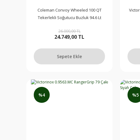
Coleman Convoy Wheeled 100 QT
Victo
Tekerlekli Soğutucu Buzluk 94.6 Lt
26.000,00 TL
24.749,00 TL
Sepete Ekle
%4
%5