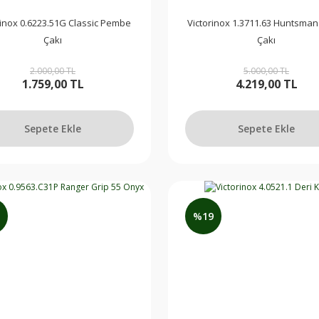
rinox 0.6223.51G Classic Pembe
Victorinox 1.3711.63 Huntsma
Çakı
Çakı
2.000,00 TL
5.000,00 TL
1.759,00 TL
4.219,00 TL
Sepete Ekle
Sepete Ekle
%19