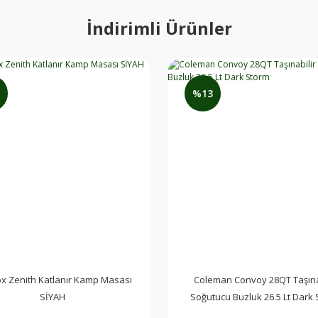
İndirimli Ürünler
%13
Stanley The Quencher ProTour Flip Straw Termos 0,60 LT
9L
x Zenith Katlanır Kamp Masası
Coleman Convoy 28QT Taşına
3.299,00 TL
2.999,00 TL
SİYAH
Soğutucu Buzluk 26.5 Lt Dark