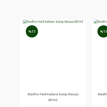
%17
%11
Stanley IceFlow™ Flip Straw Tumbler Pipetli Termos | 0.8
Madfox Field Katlanır Kamp Masası
Madfo
3.599,00 TL
BEYAZ
3.329,00 TL