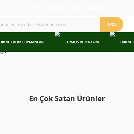
150 TL VE ÜZERİ ÜCRETSİZ KARGO
ARA
DIR VE ÇADIR EKİPMANLARI
TERMOS VE MATARA
ÇAKI VE 
En Çok Satan Ürünler
%9