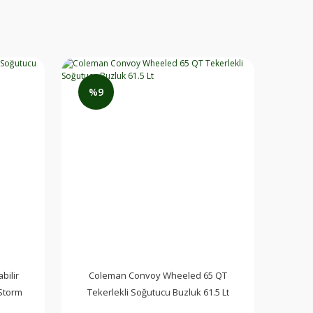
%9
Madfox AirNest Ultra Katlanır Kamp Sandalyesi
2.499,00 TL
2.249,00 TL
bilir
Coleman Convoy Wheeled 65 QT
 Storm
Tekerlekli Soğutucu Buzluk 61.5 Lt
Sepete Ekle