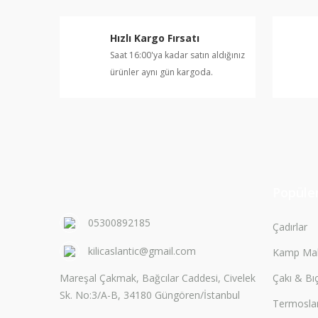
Hızlı Kargo Fırsatı
Saat 16:00'ya kadar satın aldığınız
ürünler aynı gün kargoda.
Popüler
05300892185
Çadırlar
kilicaslantic@gmail.com
Kamp Mal
Mareşal Çakmak, Bağcılar Caddesi, Civelek
Çakı & Bı
Sk. No:3/A-B, 34180 Güngören/İstanbul
Termosla