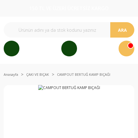
150 TL VE ÜZERİ ÜCRETSİZ KARGO
ARA
Anasayfa
ÇAKI VE BIÇAK
CAMPOUT BERTUĞ KAMP BIÇAĞI