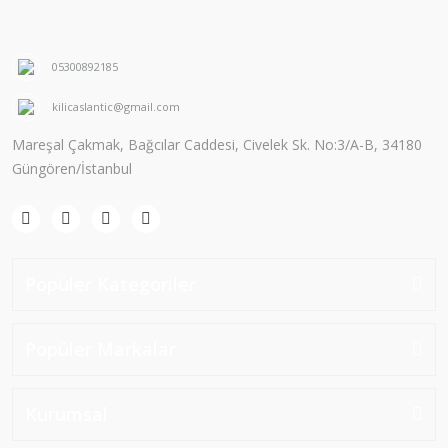
05300892185
kilicaslantic@gmail.com
Mareşal Çakmak, Bağcılar Caddesi, Civelek Sk. No:3/A-B, 34180
Güngören/İstanbul
Popüler Kategoriler
Popüler Markalar
Kurumsal