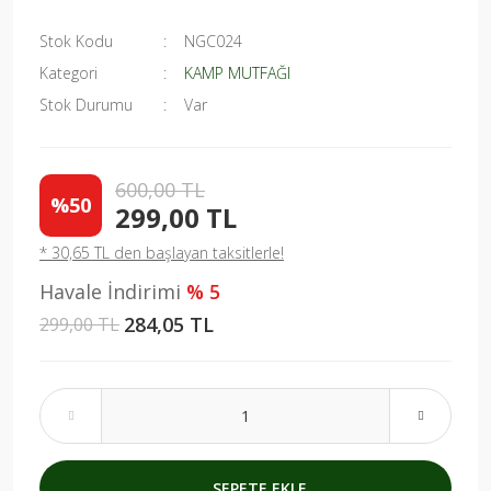
Stok Kodu
NGC024
Kategori
KAMP MUTFAĞI
Stok Durumu
Var
600,00 TL
%50
299,00 TL
* 30,65 TL den başlayan taksitlerle!
Havale İndirimi
% 5
284,05 TL
299,00 TL
SEPETE EKLE