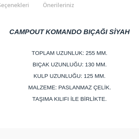
Seçenekleri
Önerileriniz
CAMPOUT KOMANDO BIÇAĞI SİYAH
TOPLAM UZUNLUK: 255 MM.
BIÇAK UZUNLUĞU: 130 MM.
KULP UZUNLUĞU: 125 MM.
MALZEME: PASLANMAZ ÇELİK.
TAŞIMA KILIFI İLE BİRLİKTE.
e diğer konularda yetersiz gördüğünüz noktaları öneri formunu kullanarak ta
Bu ürüne ilk yorumu siz yapın!