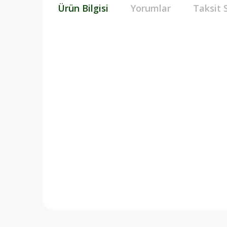
Ürün Bilgisi
Yorumlar
Taksit 
Bu ürünün fiyat bilgisi, resim, ürün açıklamalarında v
Görüş ve önerileriniz için teşekkür ederiz.