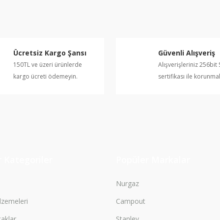
Yorum Yaz
Ücretsiz Kargo Şansı
Güvenli Alışveriş
150TL ve üzeri ürünlerde
Alışverişleriniz 256bit 
kargo ücreti ödemeyin.
sertifikası ile korunma
Gönder
 Kategoriler
Popüler Markalar
Nurgaz
zemeleri
Campout
çaklar
Stanley