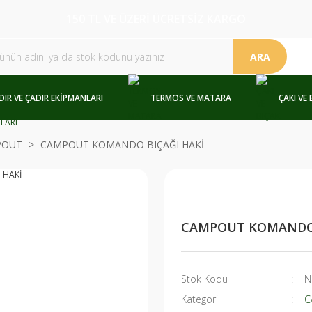
150 TL VE ÜZERİ ÜCRETSİZ KARGO
ARA
DIR VE ÇADIR EKİPMANLARI
TERMOS VE MATARA
ÇAKI VE 
POUT
CAMPOUT KOMANDO BIÇAĞI HAKİ
CAMPOUT KOMANDO 
Stok Kodu
N
Kategori
C