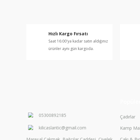
Ürün resmi kalitesiz, bozuk veya görüntülenemiyor.
Ürün açıklamasında eksik bilgiler bulunuyor.
Ürün bilgilerinde hatalar bulunuyor.
Hızlı Kargo Fırsatı
Ürün fiyatı diğer sitelerden daha pahalı.
Saat 16:00'ya kadar satın aldığınız
Bu ürüne benzer farklı alternatifler olmalı.
ürünler aynı gün kargoda.
Popüler
05300892185
Çadırlar
kilicaslantic@gmail.com
Kamp Mal
Mareşal Çakmak, Bağcılar Caddesi, Civelek
Çakı & Bı