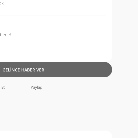
ok
lerle!
GELİNCE HABER VER
 Et
Paylaş