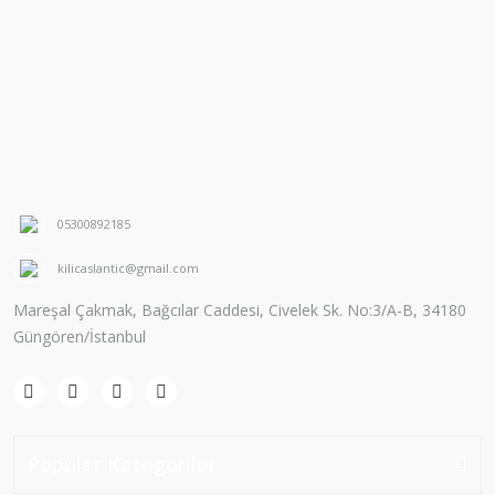
05300892185
kilicaslantic@gmail.com
Mareşal Çakmak, Bağcılar Caddesi, Civelek Sk. No:3/A-B, 34180
Güngören/İstanbul
Popüler Kategoriler