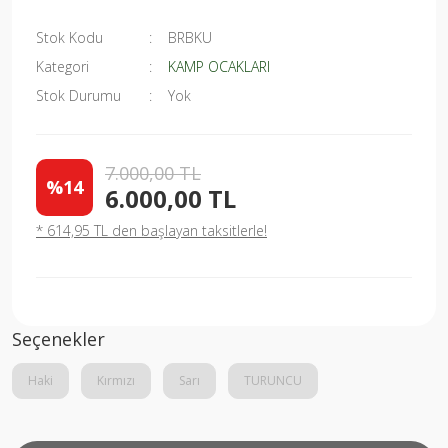
Stok Kodu
BRBKU
Kategori
KAMP OCAKLARI
Stok Durumu
Yok
7.000,00 TL
%14
6.000,00 TL
* 614,95 TL den başlayan taksitlerle!
Seçenekler
Haki
Kırmızı
Sarı
TURUNCU