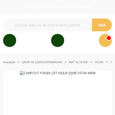
150 TL VE ÜZERİ ÜCRETSİZ KARGO
ARA
Anasayfa
ÇADIR VE ÇADIR EKİPMANLARI
MAT & YATAK
YATAK
CAM