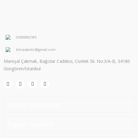
05300892185
kilicaslantic@gmail.com
Mareşal Çakmak, Bağcılar Caddesi, Civelek Sk. No:3/A-B, 34180
Güngören/İstanbul
Popüler Kategoriler
Popüler Markalar