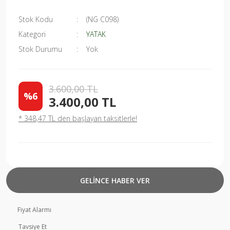
Stok Kodu
(NG C098)
Kategori
YATAK
Stok Durumu
Yok
3.600,00 TL
%6
3.400,00 TL
* 348,47 TL den başlayan taksitlerle!
GELİNCE HABER VER
Fiyat Alarmı
Tavsiye Et