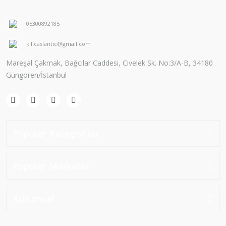
05300892185
kilicaslantic@gmail.com
Mareşal Çakmak, Bağcılar Caddesi, Civelek Sk. No:3/A-B, 34180
Güngören/İstanbul
Popüler Kategoriler
Popüler Markalar
Kurumsal