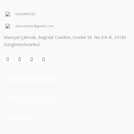
05300892185
kilicaslantic@gmail.com
Mareşal Çakmak, Bağcılar Caddesi, Civelek Sk. No:3/A-B, 34180
Güngören/İstanbul
Popüler Kategoriler
Popüler Markalar
Kurumsal