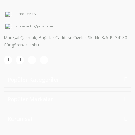
05300892185
kilicaslantic@gmail.com
Mareşal Çakmak, Bağcılar Caddesi, Civelek Sk. No:3/A-B, 34180
Güngören/İstanbul
Popüler Kategoriler
Popüler Markalar
Kurumsal