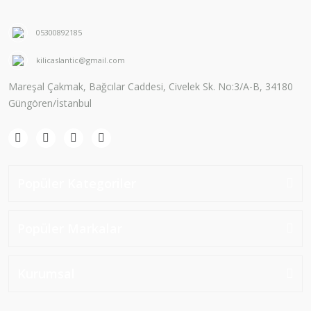
05300892185
kilicaslantic@gmail.com
Mareşal Çakmak, Bağcılar Caddesi, Civelek Sk. No:3/A-B, 34180
Güngören/İstanbul
Popüler Kategoriler
Popüler Markalar
Kurumsal