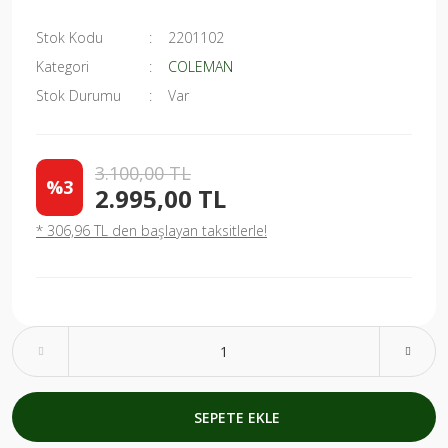
Stok Kodu
2201102
Kategori
COLEMAN
Stok Durumu
Var
3.100,00 TL
%3
2.995,00 TL
* 306,96 TL den başlayan taksitlerle!
SEPETE EKLE