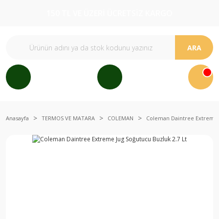
150 TL VE ÜZERİ ÜCRETSİZ KARGO
ARA
Anasayfa
TERMOS VE MATARA
COLEMAN
Coleman Daintree Extreme J