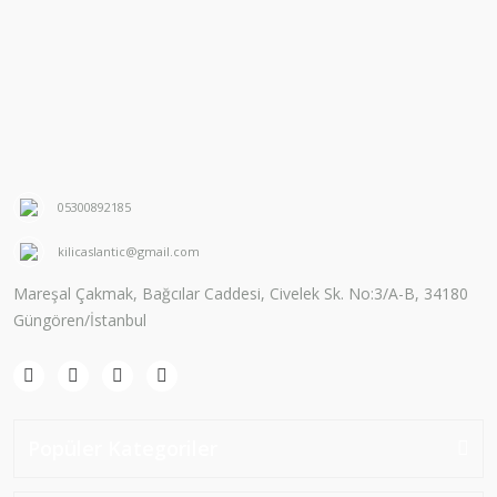
05300892185
kilicaslantic@gmail.com
Mareşal Çakmak, Bağcılar Caddesi, Civelek Sk. No:3/A-B, 34180
Güngören/İstanbul
Popüler Kategoriler