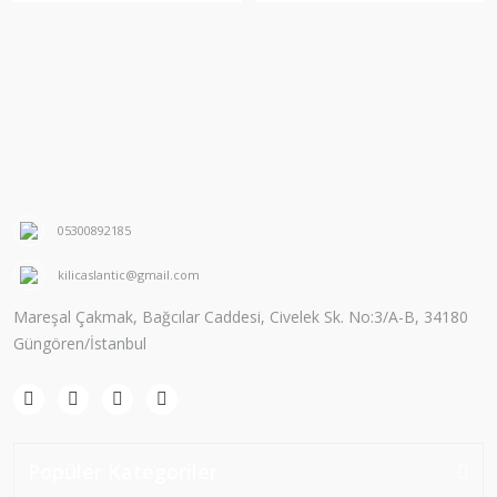
05300892185
kilicaslantic@gmail.com
Mareşal Çakmak, Bağcılar Caddesi, Civelek Sk. No:3/A-B, 34180
Güngören/İstanbul
Popüler Kategoriler