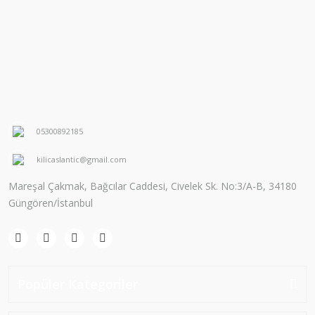
05300892185
kilicaslantic@gmail.com
Mareşal Çakmak, Bağcılar Caddesi, Civelek Sk. No:3/A-B, 34180
Güngören/İstanbul
Popüler Kategoriler