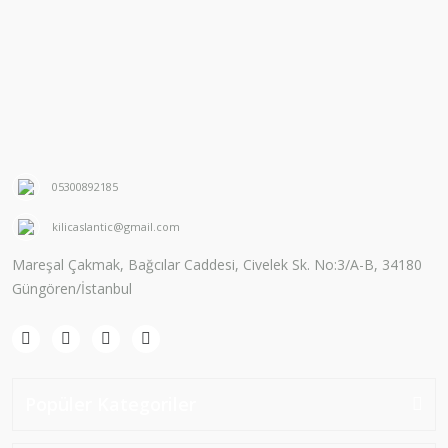
05300892185
kilicaslantic@gmail.com
Mareşal Çakmak, Bağcılar Caddesi, Civelek Sk. No:3/A-B, 34180
Güngören/İstanbul
Popüler Kategoriler