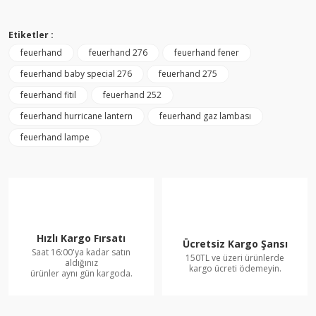
Etiketler :
feuerhand
feuerhand 276
feuerhand fener
feuerhand baby special 276
feuerhand 275
feuerhand fitil
feuerhand 252
feuerhand hurricane lantern
feuerhand gaz lambası
feuerhand lampe
Hızlı Kargo Fırsatı
Ücretsiz Kargo Şansı
Saat 16:00'ya kadar satın
150TL ve üzeri ürünlerde
aldığınız
kargo ücreti ödemeyin.
ürünler aynı gün kargoda.