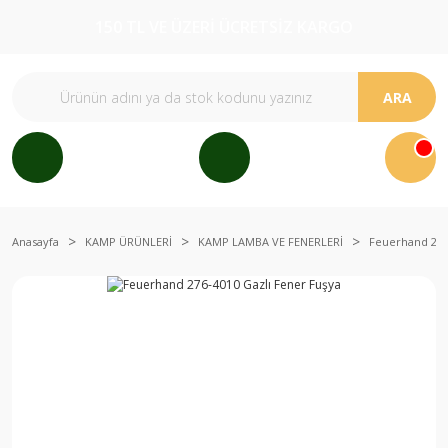
150 TL VE ÜZERİ ÜCRETSİZ KARGO
ARA
Anasayfa
KAMP ÜRÜNLERİ
KAMP LAMBA VE FENERLERİ
Feuerhand 276