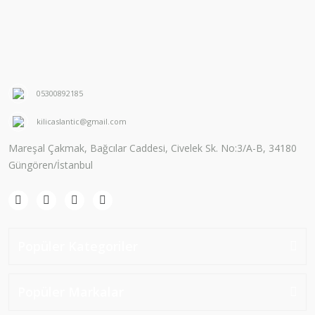
05300892185
kilicaslantic@gmail.com
Mareşal Çakmak, Bağcılar Caddesi, Civelek Sk. No:3/A-B, 34180
Güngören/İstanbul
Popüler Kategoriler
Popüler Markalar