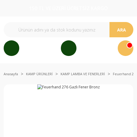
150 TL VE ÜZERİ ÜCRETSİZ KARGO
ARA
Anasayfa
KAMP ÜRÜNLERİ
KAMP LAMBA VE FENERLERİ
Feuerhand 276