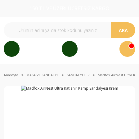
150 TL VE ÜZERİ ÜCRETSİZ KARGO
ARA
Anasayfa
MASA VE SANDALYE
SANDALYELER
Madfox AirNest Ultra Ka