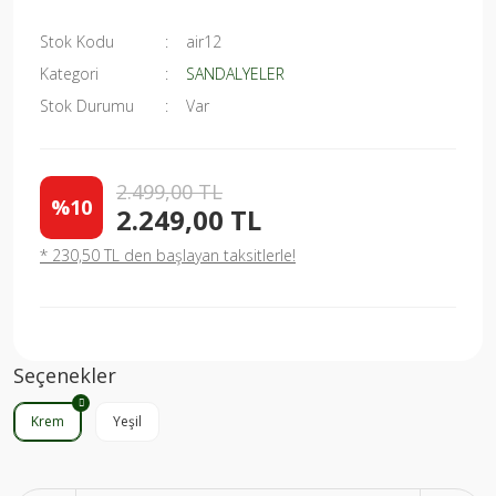
Stok Kodu
air12
Kategori
SANDALYELER
Stok Durumu
Var
2.499,00 TL
%10
2.249,00 TL
* 230,50 TL den başlayan taksitlerle!
Seçenekler
Krem
Yeşil