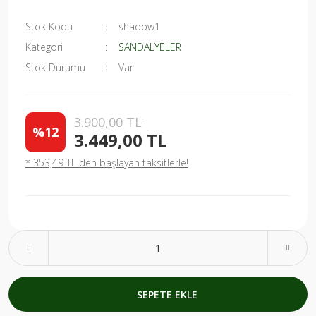
Stok Kodu
shadow1
Kategori
SANDALYELER
Stok Durumu
Var
3.900,00 TL
%12
3.449,00 TL
* 353,49 TL den başlayan taksitlerle!
SEPETE EKLE