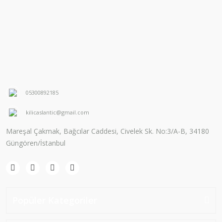
05300892185
kilicaslantic@gmail.com
Mareşal Çakmak, Bağcılar Caddesi, Civelek Sk. No:3/A-B, 34180
Güngören/İstanbul
Popüler Kategoriler