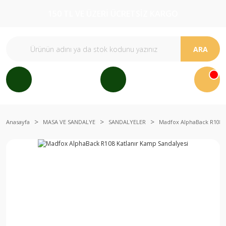
150 TL VE ÜZERİ ÜCRETSİZ KARGO
ARA
Anasayfa
MASA VE SANDALYE
SANDALYELER
Madfox AlphaBack R108 K