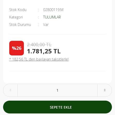
Stok Kodu
02800119.M
Kategori
TULUMLAR
Stok Durumu
Var
2.400,00 TL
%26
1.781,25 TL
* 182,56 TL den başlayan taksitlerle!
SEPETE EKLE