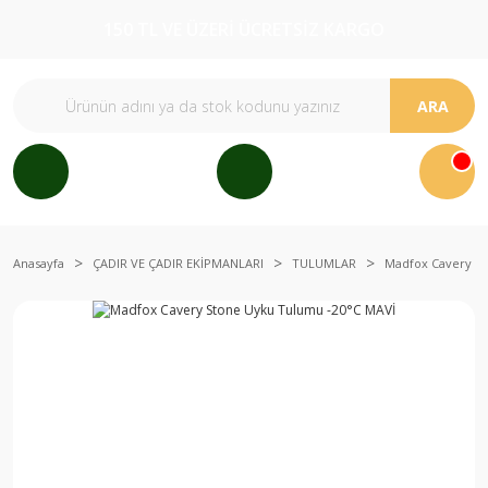
150 TL VE ÜZERİ ÜCRETSİZ KARGO
ARA
Anasayfa
ÇADIR VE ÇADIR EKİPMANLARI
TULUMLAR
Madfox Cavery S