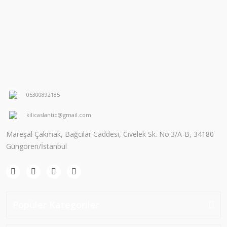
05300892185
kilicaslantic@gmail.com
Mareşal Çakmak, Bağcılar Caddesi, Civelek Sk. No:3/A-B, 34180
Güngören/İstanbul
Popüler Kategoriler