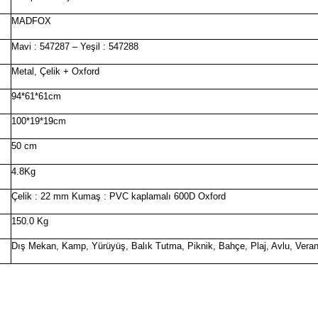
MADFOX
Mavi : 547287 – Yeşil : 547288
Metal, Çelik + Oxford
94*61*61cm
100*19*19cm
50 cm
4.8Kg
Çelik : 22 mm Kumaş : PVC kaplamalı 600D Oxford
150.0 Kg
Dış Mekan, Kamp, Yürüyüş, Balık Tutma, Piknik, Bahçe, Plaj, Avlu, Vera