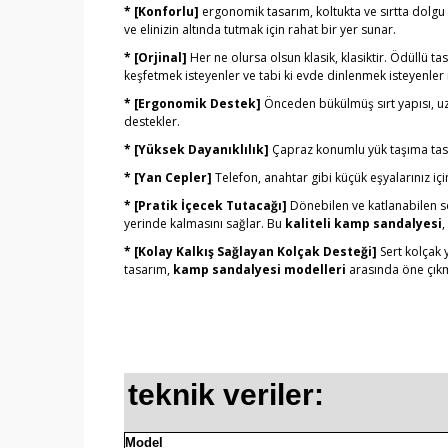
* [Konforlu]
ergonomik tasarım, koltukta ve sırtta dolgu
ve elinizin altında tutmak için rahat bir yer sunar.
* [Orjinal]
Her ne olursa olsun klasik, klasiktir. Ödüllü t
keşfetmek isteyenler ve tabi ki evde dinlenmek isteyenler
* [Ergonomik Destek]
Önceden bükülmüş sırt yapısı, uz
destekler.
* [Yüksek Dayanıklılık]
Çapraz konumlu yük taşıma tasar
* [Yan Cepler]
Telefon, anahtar gibi küçük eşyalarınız içi
* [Pratik İçecek Tutacağı]
Dönebilen ve katlanabilen ser
yerinde kalmasını sağlar. Bu
kaliteli kamp sandalyesi
,
* [Kolay Kalkış Sağlayan Kolçak Desteği]
Sert kolçak y
tasarım,
kamp sandalyesi modelleri
arasında öne çıkm
teknik veriler:
Model