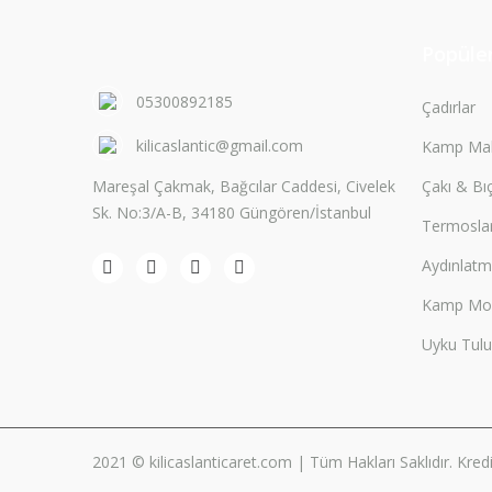
Popüler
05300892185
Çadırlar
kilicaslantic@gmail.com
Kamp Mal
Mareşal Çakmak, Bağcılar Caddesi, Civelek
Çakı & Bı
Sk. No:3/A-B, 34180 Güngören/İstanbul
Termosla
Aydınlat
Kamp Mobi
Uyku Tulu
2021 © kilicaslanticaret.com | Tüm Hakları Saklıdır. Kredi k