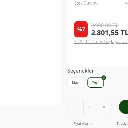
Stok Durumu
V
3.000,00 TL
%7
2.801,55 T
* 287,14 TL den başlayan taksi
Seçenekler
Mavi
Yeşil
Fiyat Alarmı
Tavsiye