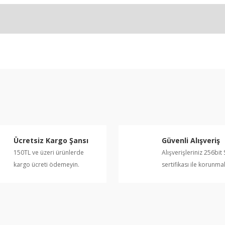
e diğer konularda yetersiz gördüğünüz noktaları öneri formunu kullanarak ta
Bu ürüne ilk yorumu siz yapın!
Yorum Yaz
Ücretsiz Kargo Şansı
Güvenli Alışveriş
150TL ve üzeri ürünlerde
Alışverişleriniz 256bit 
kargo ücreti ödemeyin.
sertifikası ile korunma