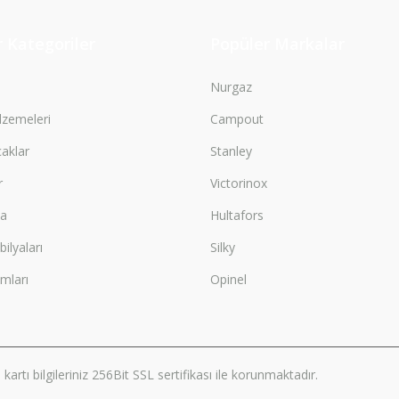
Gönder
 Kategoriler
Popüler Markalar
Nurgaz
zemeleri
Campout
çaklar
Stanley
r
Victorinox
ma
Hultafors
lyaları
Silky
mları
Opinel
artı bilgileriniz 256Bit SSL sertifikası ile korunmaktadır.