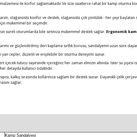
 malzemesi ile korfor sağlamaktadır.Ve size saatlerce rahat bir kamp oturma ko
asarım, olağanüstü konfor ve destek, olağanüstü çok yönlülük - her şeyi başlatan 
 için mükemmel bir seçimdir.
un süreli oturumlarda bile sırtınıza mükemmel destek sağlar.
Ergonomik kamp
ımı ve güçlendirilmiş deri kaplama sırtlık borusu, sandalyenin uzun süre daya
n yan cepler, düzenli ve erişilebilir bir oturma deneyimi sunar.
t içecek tutucu sayesinde içeceğiniz her zaman elinizin altında. İster su şişesi is
 her detayda kullanıcı odaklıdır.
apısı, kalkış sırasında kollarınıza sağlam bir destek sunar. Dayanıklı çelik çerçev
asını sağlar.
Kamp Sandalyesi