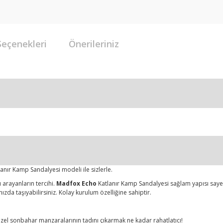
Seçenekleri
Önerileriniz
anır Kamp Sandalyesi modeli ile sizlerle.
 arayanların tercihi.
Madfox Echo
Katlanır Kamp Sandalyesi sağlam yapısı saye
zda taşıyabilirsiniz. Kolay kurulum özelliğine sahiptir.
el sonbahar manzaralarının tadını çıkarmak ne kadar rahatlatıcı!