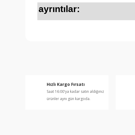
ayrıntılar:
Bu ürünün fiyat bilgisi, resim, ürün açıklamalarında v
Görüş ve önerileriniz için teşekkür ederiz.
Ürün resmi kalitesiz, bozuk veya görüntülenemiyor.
Ürün açıklamasında eksik bilgiler bulunuyor.
Ürün bilgilerinde hatalar bulunuyor.
Hızlı Kargo Fırsatı
Ürün fiyatı diğer sitelerden daha pahalı.
Saat 16:00'ya kadar satın aldığınız
Bu ürüne benzer farklı alternatifler olmalı.
ürünler aynı gün kargoda.