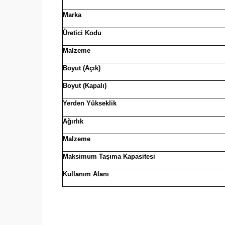
Marka
Üretici Kodu
Malzeme
Boyut (Açık)
Boyut (Kapalı)
Yerden Yükseklik
Ağırlık
Malzeme
Maksimum Taşıma Kapasitesi
Kullanım Alanı