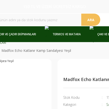
150 TL VE ÜZERİ ÜCRETSİZ KARGO
ARA
DIR VE ÇADIR EKİPMANLARI
TERMOS VE MATARA
ÇAKI VE 
Madfox Echo Katlanır Kamp Sandalyesi Yeşil
Madfox Echo Katlanır
Stok Kodu
1
Kategori
S