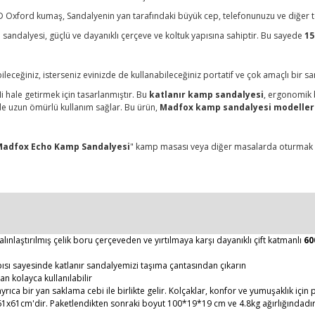
ı 600D Oxford kumaş, Sandalyenin yan tarafındaki büyük cep, telefonunuzu ve diğer 
sandalyesi, güçlü ve dayanıklı çerçeve ve koltuk yapısına sahiptir. Bu sayede
15
ileceğiniz, isterseniz evinizde de kullanabileceğiniz portatif ve çok amaçlı bir s
li hale getirmek için tasarlanmıştır. Bu
katlanır kamp sandalyesi
, ergonomik b
de uzun ömürlü kullanım sağlar. Bu ürün,
Madfox kamp sandalyesi modeller
adfox Echo Kamp Sandalyesi
" kamp masası veya diğer masalarda oturmak i
nlaştırılmış çelik boru çerçeveden ve yırtılmaya karşı dayanıklı çift katmanlı
60
ısı sayesinde katlanır sandalyemizi taşıma çantasından çıkarın
n kolayca kullanılabilir
ıca bir yan saklama cebi ile birlikte gelir. Kolçaklar, konfor ve yumuşaklık içi
x61x61cm'dir. Paketlendikten sonraki boyut 100*19*19 cm ve 4.8kg ağırlığındadı