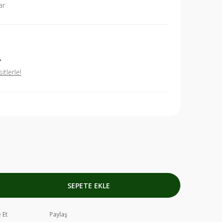
ar
L
tlerle!
SEPETE EKLE
 Et
Paylaş