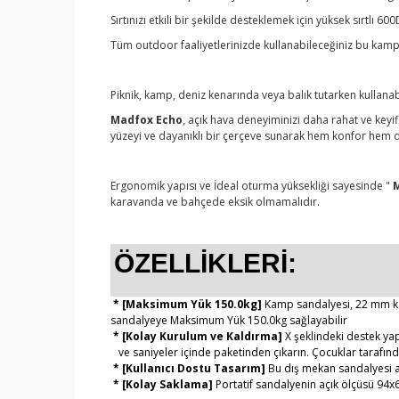
Sırtınızı etkili bir şekilde desteklemek için yüksek sırtl
Tüm outdoor faaliyetlerinizde kullanabileceğiniz bu kamp 
Piknik, kamp, deniz kenarında veya balık tutarken kullanab
Madfox Echo
, açık hava deneyiminizi daha rahat ve keyif
yüzeyi ve dayanıklı bir çerçeve sunarak hem konfor hem 
Ergonomik yapısı ve İdeal oturma yüksekliği sayesinde "
M
karavanda ve bahçede eksik olmamalıdır.
ÖZELLİKLERİ:
* [Maksimum Yük 150.0kg]
Kamp sandalyesi, 22 mm kalı
sandalyeye Maksimum Yük 150.0kg sağlayabilir
* [Kolay Kurulum ve Kaldırma]
X şeklindeki destek yap
ve saniyeler içinde paketinden çıkarın. Çocuklar tarafında
* [Kullanıcı Dostu Tasarım]
Bu dış mekan sandalyesi ayr
* [Kolay Saklama]
Portatif sandalyenin açık ölçüsü 94