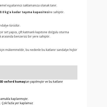
temel eşyalarınızı saklamanıza olanak tanır.
0.0 kg'a kadar taşıma kapasitesi
ne sahiptir.
andalye türüdür.
ir sırt yapısı, çift katmanlı kapitone dolgulu oturma
i
arasında benzersiz bir yere sahiptir.
çin mükemmeldir, bu nedenle bu katlanır sandalye hiçbir
0D oxford kumaş
tan yapılmıştır ve bu katlanır
n pamukla kaplanmıştır.
r. Çok fazla yer kaplamaz