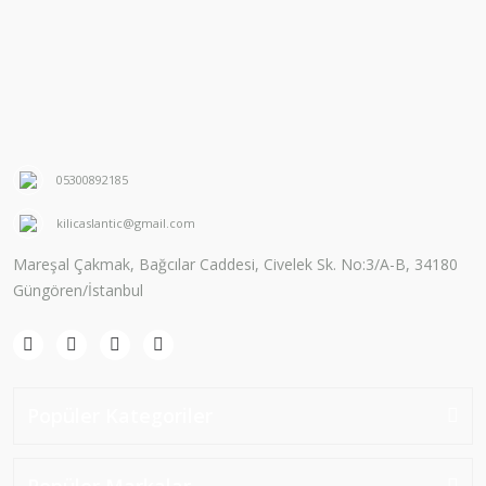
05300892185
kilicaslantic@gmail.com
Mareşal Çakmak, Bağcılar Caddesi, Civelek Sk. No:3/A-B, 34180
Güngören/İstanbul
Popüler Kategoriler