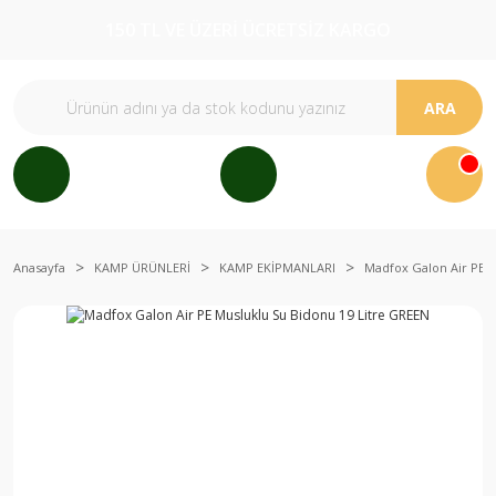
150 TL VE ÜZERİ ÜCRETSİZ KARGO
ARA
Anasayfa
KAMP ÜRÜNLERİ
KAMP EKİPMANLARI
Madfox Galon Air PE M