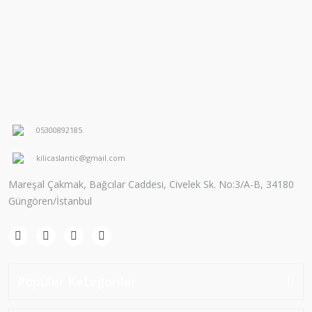
05300892185
kilicaslantic@gmail.com
Mareşal Çakmak, Bağcılar Caddesi, Civelek Sk. No:3/A-B, 34180
Güngören/İstanbul
Popüler Kategoriler