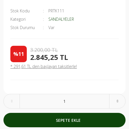
Stok Kodu
PRTK111
Kategori
SANDALYELER
Stok Durumu
Var
3.200,00 TL
%11
2.845,25 TL
* 291,61 TL den başlayan taksitlerle!
SEPETE EKLE