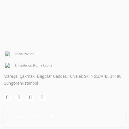
05300892185
kilicaslantic@gmail.com
Mareşal Çakmak, Bağcılar Caddesi, Civelek Sk. No:3/A-B, 34180
Güngören/İstanbul
Popüler Kategoriler