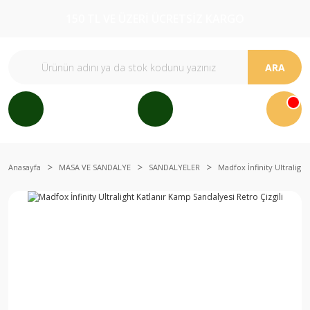
150 TL VE ÜZERİ ÜCRETSİZ KARGO
ARA
Anasayfa
MASA VE SANDALYE
SANDALYELER
Madfox İnfinity Ultraligh