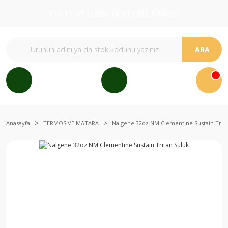
150 TL VE ÜZERİ ÜCRETSİZ KARGO
ARA
Anasayfa
TERMOS VE MATARA
Nalgene 32oz NM Clementine Sustain Trita