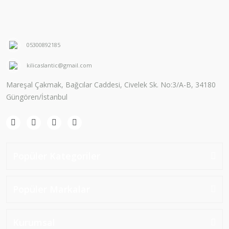
05300892185
kilicaslantic@gmail.com
Mareşal Çakmak, Bağcılar Caddesi, Civelek Sk. No:3/A-B, 34180
Güngören/İstanbul
Popüler Kategoriler
Popüler Markalar
Kurumsal