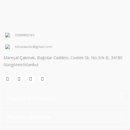
05300892185
kilicaslantic@gmail.com
Mareşal Çakmak, Bağcılar Caddesi, Civelek Sk. No:3/A-B, 34180
Güngören/İstanbul
Popüler Kategoriler
Popüler Markalar