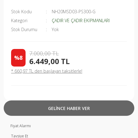
Stok Kodu
NH20MSD03-PS300-G
Kategori
ÇADIR VE ÇADIR EKİPMANLARI
Stok Durumu
Yok
7.000,00 TL
%8
6.449,00 TL
* 660,97 TL den başlayan taksitlerle!
GELİNCE HABER VER
Fiyat Alarmı
Tavsiye Et