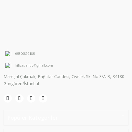
05300892185
kilicaslantic@gmail.com
Mareşal Çakmak, Bağcılar Caddesi, Civelek Sk. No:3/A-B, 34180
Güngören/İstanbul
Popüler Kategoriler