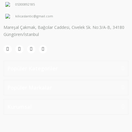
05300892185
kilicaslantic@gmail.com
Mareşal Çakmak, Bağcılar Caddesi, Civelek Sk. No:3/A-B, 34180
Güngören/İstanbul
Popüler Kategoriler
Popüler Markalar
Kurumsal