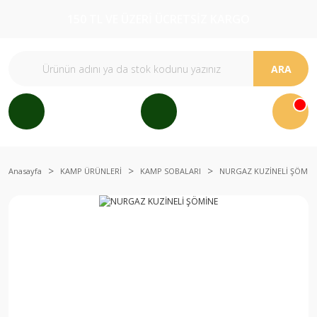
150 TL VE ÜZERİ ÜCRETSİZ KARGO
ARA
Anasayfa
KAMP ÜRÜNLERİ
KAMP SOBALARI
NURGAZ KUZİNELİ ŞÖMİN