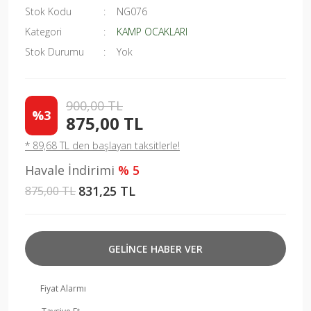
Stok Kodu
NG076
Kategori
KAMP OCAKLARI
Stok Durumu
Yok
900,00 TL
%3
875,00 TL
* 89,68 TL den başlayan taksitlerle!
Havale İndirimi
% 5
831,25 TL
875,00 TL
GELİNCE HABER VER
Fiyat Alarmı