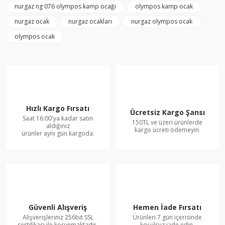
nurgaz ng 076 olympos kamp ocağı
olympos kamp ocak
nurgaz ocak
nurgaz ocakları
nurgaz olympos ocak
olympos ocak
Hızlı Kargo Fırsatı
Ücretsiz Kargo Şansı
Saat 16:00'ya kadar satın
150TL ve üzeri ürünlerde
aldığınız
kargo ücreti ödemeyin.
ürünler aynı gün kargoda.
Güvenli Alışveriş
Hemen İade Fırsatı
Alışverişleriniz 256bit SSL
Ürünleri 7 gün içerisinde
sertifikası ile korunmaktadır.
koşulsuz iade edin.