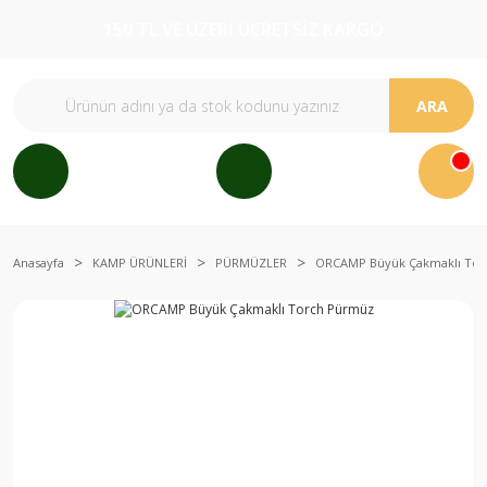
150 TL VE ÜZERİ ÜCRETSİZ KARGO
ARA
Anasayfa
KAMP ÜRÜNLERİ
PÜRMÜZLER
ORCAMP Büyük Çakmaklı To