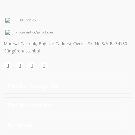
05300892185
kilicaslantic@gmail.com
Mareşal Çakmak, Bağcılar Caddesi, Civelek Sk. No:3/A-B, 34180
Güngören/İstanbul
Popüler Kategoriler
Popüler Markalar
Kurumsal