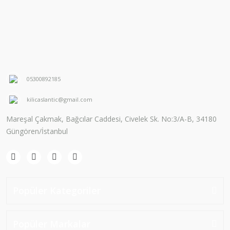
05300892185
kilicaslantic@gmail.com
Mareşal Çakmak, Bağcılar Caddesi, Civelek Sk. No:3/A-B, 34180
Güngören/İstanbul
Popüler Kategoriler
Popüler Markalar