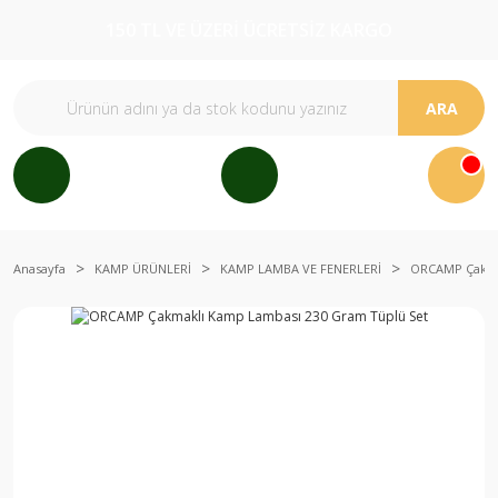
150 TL VE ÜZERİ ÜCRETSİZ KARGO
ARA
Anasayfa
KAMP ÜRÜNLERİ
KAMP LAMBA VE FENERLERİ
ORCAMP Çakma