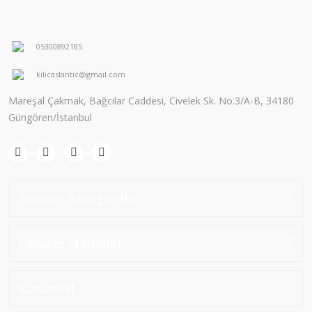
05300892185
kilicaslantic@gmail.com
Mareşal Çakmak, Bağcılar Caddesi, Civelek Sk. No:3/A-B, 34180
Güngören/İstanbul
Popüler Kategoriler
Popüler Markalar
Kurumsal