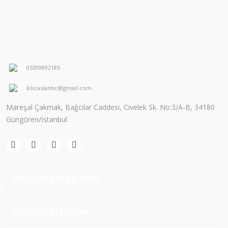
05300892185
kilicaslantic@gmail.com
Mareşal Çakmak, Bağcılar Caddesi, Civelek Sk. No:3/A-B, 34180
Güngören/İstanbul
Popüler Kategoriler
Popüler Markalar