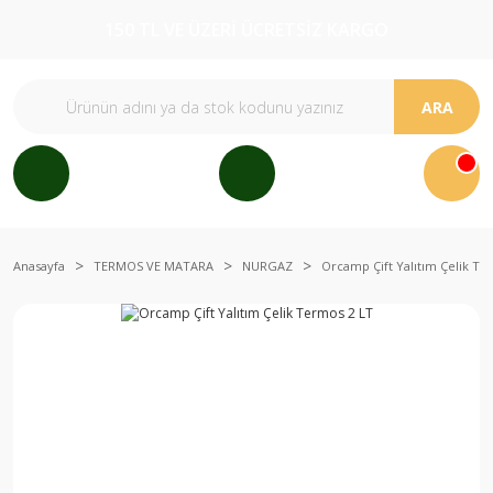
150 TL VE ÜZERİ ÜCRETSİZ KARGO
ARA
Anasayfa
TERMOS VE MATARA
NURGAZ
Orcamp Çift Yalıtım Çelik Te