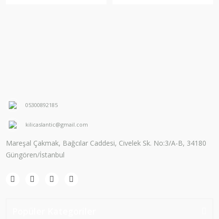
05300892185
kilicaslantic@gmail.com
Mareşal Çakmak, Bağcılar Caddesi, Civelek Sk. No:3/A-B, 34180
Güngören/İstanbul
Popüler Kategoriler