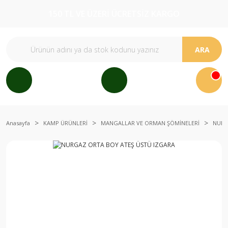
150 TL VE ÜZERİ ÜCRETSİZ KARGO
ARA
Anasayfa
KAMP ÜRÜNLERİ
MANGALLAR VE ORMAN ŞÖMİNELERİ
NURG