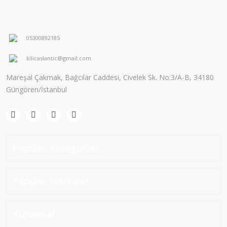
05300892185
kilicaslantic@gmail.com
Mareşal Çakmak, Bağcılar Caddesi, Civelek Sk. No:3/A-B, 34180
Güngören/İstanbul
Popüler Kategoriler
Popüler Markalar
Kurumsal