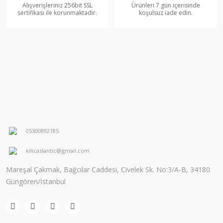
Alışverişleriniz 256bit SSL
Ürünleri 7 gün içerisinde
sertifikası ile korunmaktadır.
koşulsuz iade edin.
05300892185
kilicaslantic@gmail.com
Mareşal Çakmak, Bağcılar Caddesi, Civelek Sk. No:3/A-B, 34180
Güngören/İstanbul