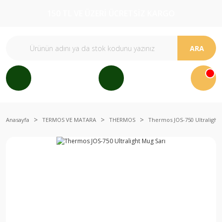
150 TL VE ÜZERİ ÜCRETSİZ KARGO
ARA
Anasayfa
TERMOS VE MATARA
THERMOS
Thermos JOS-750 Ultralight 