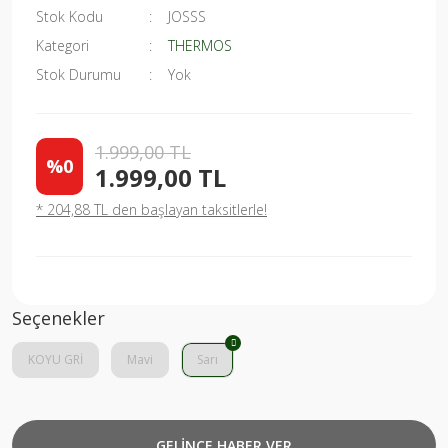
Stok Kodu
JOSSS
Kategori
THERMOS
Stok Durumu
Yok
1.999,00 TL
%0
1.999,00 TL
* 204,88 TL den başlayan taksitlerle!
Seçenekler
KOYU GRİ
Mavi
Sarı
GELİNCE HABER VER