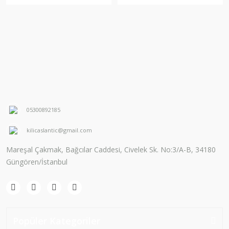
05300892185
kilicaslantic@gmail.com
Mareşal Çakmak, Bağcılar Caddesi, Civelek Sk. No:3/A-B, 34180
Güngören/İstanbul
Popüler Kategoriler