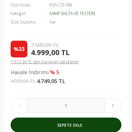
Stok Kodu
KSI512518N
Kategori
KAMP BALTA VE TESTERE
Stok Durumu
Var
7.500,00 TL
%33
4.999,00 TL
* 512,36 TL den başlayan taksitlerle!
Havale İndirimi
% 5
4.749,05 TL
4.999,00 TL
SEPETE EKLE