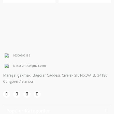
05300892185
kilicaslantic@gmail.com
Mareşal Çakmak, Bağcılar Caddesi, Civelek Sk. No:3/A-B, 34180
Güngören/İstanbul
Popüler Kategoriler