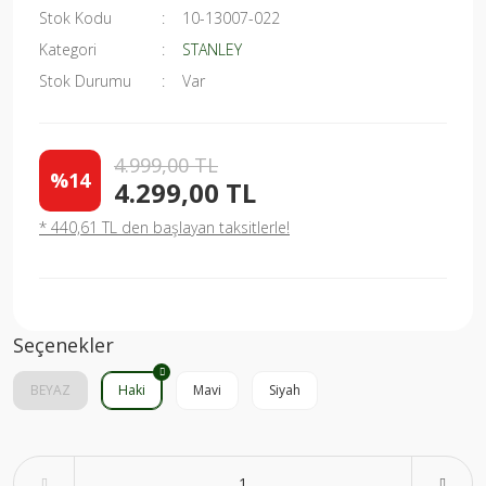
Stok Kodu
10-13007-022
Kategori
STANLEY
Stok Durumu
Var
4.999,00 TL
%14
4.299,00 TL
* 440,61 TL den başlayan taksitlerle!
Seçenekler
BEYAZ
Haki
Mavi
Siyah