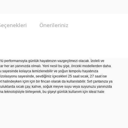
Seçenekleri
Önerileriniz
 performansıyla günlük hayatınızın vazgeçilmezi olacak. İzoleli ve
adar her an yanınızda olmalı. Yeni nesil bu şişe, önceki modellerden daha
apısı sayesinde kolayca temizlenebilir ve yoğun tempolu hayatınıza
zolasyonu sayesinde, sevdiğiniz içecekleri 25 saat sıcak, 27 saat ise
 halindeyken içim için bir fincan olarak da kullanılabilir. Sırt çantanıza ya
lculuklarda sıcak çay, kahve, soğuk meyve suyu veya suyunuzu yanınızda
uma teknolojisiyle birleşerek, bu şişeyi günlük kullanım için ideal hale