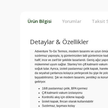
Ürün Bilgisi
Yorumlar
Taksit 
Detaylar & Özellikler
Adventure To-Go Termos, modern tasarımı ve uzun ömürlü
sızdırmaz yapısıyla, iş günlerinizden tatil günlerinize k
hafif, ince ve zarif bir şekilde tasarlandı. Geniş ağız y
mükemmel uyum sağlar. Stanley’nin çift katmanlı vakum i
soğuk tutar. Ayrıca, izoleli paslanmaz çelik kapak, hareket
da seyahat çantanıza kolayca yerleşecek bu şişe ile yo
taşıyabilirsiniz. Şık ve modern tasarımı, yenilikçi ısı kor
getiriyor.
18/8 paslanmaz çelik, BPA içermez
Çift katmanlı vakum izolasyonu
Kontrollü akış için dökme kapağı
İzoleli kapak, fincan olarak kullanılabilir
Sızdırmaz, taşıması kolay