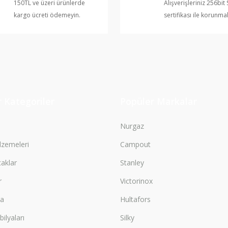
150TL ve üzeri ürünlerde
Alışverişleriniz 256bit 
kargo ücreti ödemeyin.
sertifikası ile korunma
Gönder
 Kategoriler
Popüler Markalar
Nurgaz
zemeleri
Campout
çaklar
Stanley
r
Victorinox
ma
Hultafors
lyaları
Silky