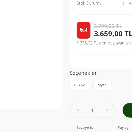
Stok Durumu
V
3.799,00 TL
%4
3.659,00 T
* 375,02 TL den başlayan taksi
Seçenekler
BEYAZ
Siyah
Tavsiye Et
Paylaş