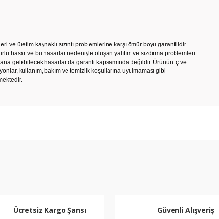
leri ve üretim kaynaklı sızıntı problemlerine karşı ömür boyu garantilidir.
lü hasar ve bu hasarlar nedeniyle oluşan yalıtım ve sızdırma problemleri
dana gelebilecek hasarlar da garanti kapsamında değildir. Ürünün iç ve
onlar, kullanım, bakım ve temizlik koşullarına uyulmaması gibi
ektedir.
e diğer konularda yetersiz gördüğünüz noktaları öneri formunu kullanarak ta
Bu ürüne ilk yorumu siz yapın!
Yorum Yaz
Ücretsiz Kargo Şansı
Güvenli Alışveriş