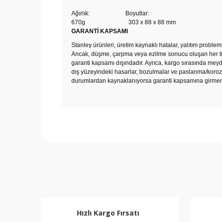
Ağırlık: Boyutlar:
670g 303 x 88 x 88 mm
GARANTİ KAPSAMI
Stanley ürünleri, üretim kaynaklı hatalar, yalıtım problem
Ancak, düşme, çarpma veya ezilme sonucu oluşan her tür
garanti kapsamı dışındadır. Ayrıca, kargo sırasında mey
dış yüzeyindeki hasarlar, bozulmalar ve paslanma/korozy
durumlardan kaynaklanıyorsa garanti kapsamına girmem
Bu ürünün fiyat bilgisi, resim, ürün açıklamalarında v
Görüş ve önerileriniz için teşekkür ederiz.
Ürün resmi kalitesiz, bozuk veya görüntülenemiyor.
Ürün açıklamasında eksik bilgiler bulunuyor.
Ürün bilgilerinde hatalar bulunuyor.
Hızlı Kargo Fırsatı
Ürün fiyatı diğer sitelerden daha pahalı.