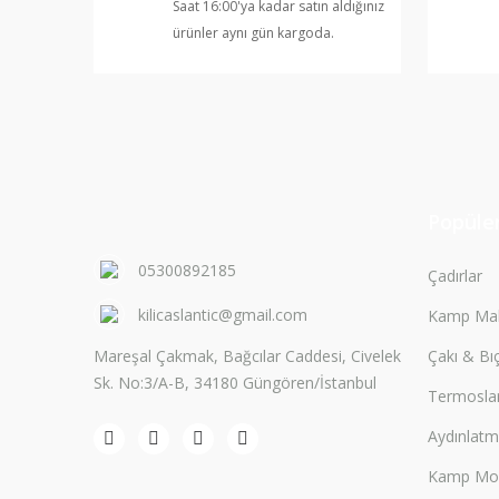
Saat 16:00'ya kadar satın aldığınız
Bu ürüne benzer farklı alternatifler olmalı.
ürünler aynı gün kargoda.
Popüler
05300892185
Çadırlar
kilicaslantic@gmail.com
Kamp Mal
Mareşal Çakmak, Bağcılar Caddesi, Civelek
Çakı & Bı
Sk. No:3/A-B, 34180 Güngören/İstanbul
Termosla
Aydınlat
Kamp Mobi