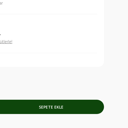
ar
L
tlerle!
SEPETE EKLE