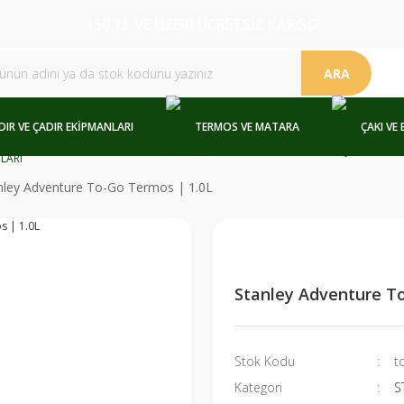
150 TL VE ÜZERİ ÜCRETSİZ KARGO
ARA
DIR VE ÇADIR EKİPMANLARI
TERMOS VE MATARA
ÇAKI VE 
nley Adventure To-Go Termos | 1.0L
Stanley Adventure T
Stok Kodu
t
Kategori
S