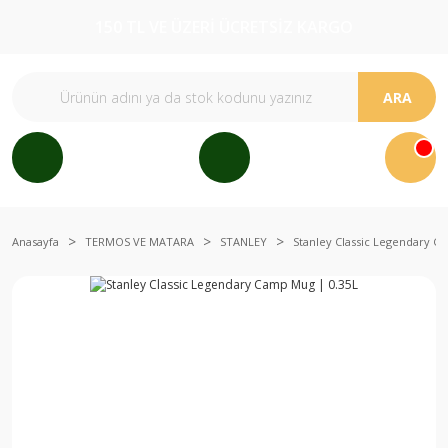
150 TL VE ÜZERİ ÜCRETSİZ KARGO
ARA
Anasayfa
TERMOS VE MATARA
STANLEY
Stanley Classic Legendary C