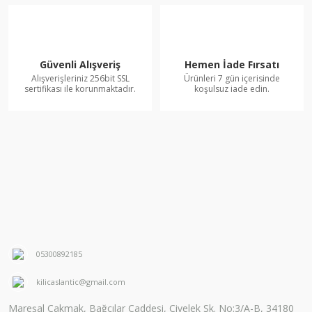
Güvenli Alışveriş
Hemen İade Fırsatı
Alışverişleriniz 256bit SSL
Ürünleri 7 gün içerisinde
sertifikası ile korunmaktadır.
koşulsuz iade edin.
05300892185
kilicaslantic@gmail.com
Mareşal Çakmak, Bağcılar Caddesi, Civelek Sk. No:3/A-B, 34180