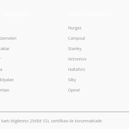
Gönder
 Kategoriler
Popüler Markalar
Nurgaz
zemeleri
Campout
çaklar
Stanley
r
Victorinox
ma
Hultafors
lyaları
Silky
mları
Opinel
artı bilgileriniz 256Bit SSL sertifikası ile korunmaktadır.