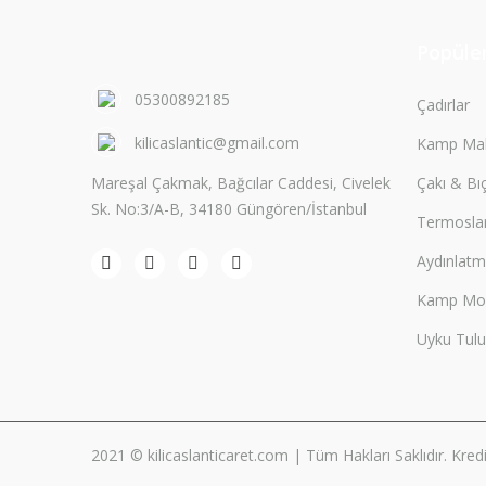
Popüler
05300892185
Çadırlar
kilicaslantic@gmail.com
Kamp Mal
Mareşal Çakmak, Bağcılar Caddesi, Civelek
Çakı & Bı
Sk. No:3/A-B, 34180 Güngören/İstanbul
Termosla
Aydınlat
Kamp Mobi
Uyku Tulu
2021 © kilicaslanticaret.com | Tüm Hakları Saklıdır. Kredi k