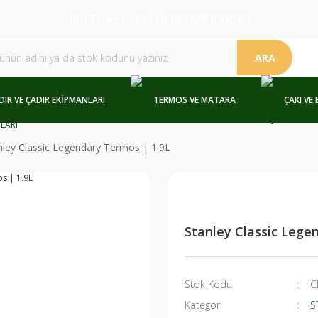
150 TL VE ÜZERİ ÜCRETSİZ KARGO
ARA
DIR VE ÇADIR EKİPMANLARI
TERMOS VE MATARA
ÇAKI VE 
nley Classic Legendary Termos | 1.9L
Stanley Classic Lege
Stok Kodu
C
Kategori
S