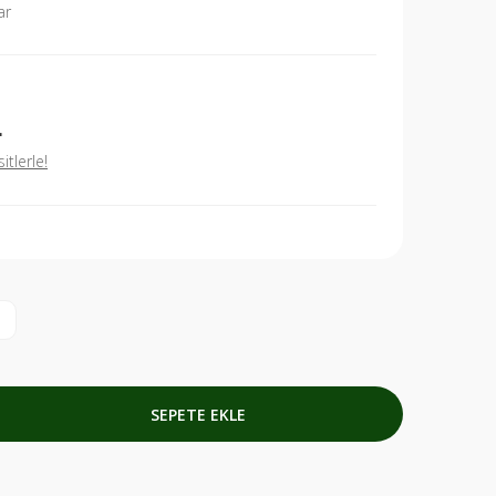
ar
L
tlerle!
SEPETE EKLE