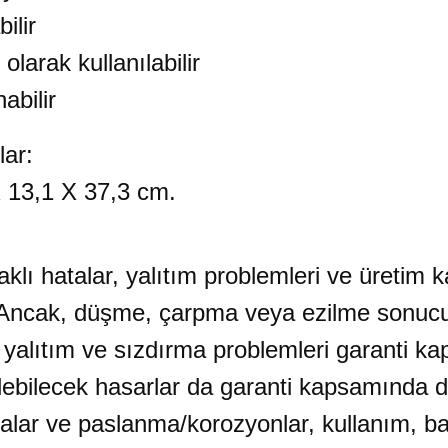
ilir
larak kullanılabilir
abilir
r:
 X 37,3 cm.
aklı hatalar, yalıtım problemleri ve üretim k
. Ancak, düşme, çarpma veya ezilme sonucu
 yalıtım ve sızdırma problemleri garanti ka
bilecek hasarlar da garanti kapsamında değ
alar ve paslanma/korozyonlar, kullanım, ba