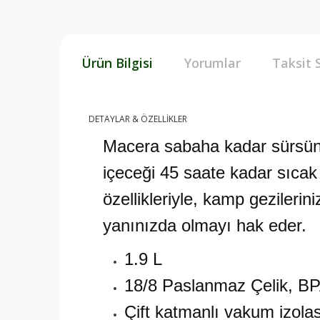
Ürün Bilgisi
Yorumlar
Taksit 
DETAYLAR & ÖZELLİKLER
Macera sabaha kadar sürsün!
içeceği 45 saate kadar sıcak y
özellikleriyle, kamp gezilerin
yanınızda olmayı hak eder.
1.9 L
18/8 Paslanmaz Çelik, B
Çift katmanlı vakum izola