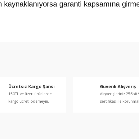
 kaynaklanıyorsa garanti kapsamına girme
e diğer konularda yetersiz gördüğünüz noktaları öneri formunu kullanarak ta
Bu ürüne ilk yorumu siz yapın!
Yorum Yaz
Ücretsiz Kargo Şansı
Güvenli Alışveriş
150TL ve üzeri ürünlerde
Alışverişleriniz 256bit 
kargo ücreti ödemeyin.
sertifikası ile korunma