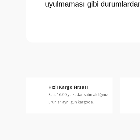
uyulmaması gibi durumlardan
Bu ürünün fiyat bilgisi, resim, ürün açıklamalarında v
Görüş ve önerileriniz için teşekkür ederiz.
Ürün resmi kalitesiz, bozuk veya görüntülenemiyor.
Ürün açıklamasında eksik bilgiler bulunuyor.
Ürün bilgilerinde hatalar bulunuyor.
Hızlı Kargo Fırsatı
Ürün fiyatı diğer sitelerden daha pahalı.
Saat 16:00'ya kadar satın aldığınız
Bu ürüne benzer farklı alternatifler olmalı.
ürünler aynı gün kargoda.