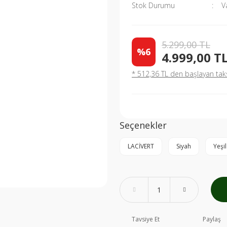
Stok Durumu
V
5.299,00 TL
%6
4.999,00 T
* 512,36 TL den başlayan taksi
Seçenekler
LACİVERT
Siyah
Yeşil
Tavsiye Et
Paylaş