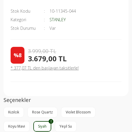
Stok Kodu
10-11345-044
Kategori
STANLEY
Stok Durumu
Var
3.999,00 TL
%8
3.679,00 TL
* 377,07 TL den başlayan taksitlerle!
Seçenekler
Kızılcık
Rose Quartz
Violet Blossom
Koyu Mavi
Siyah
Yeşil Su