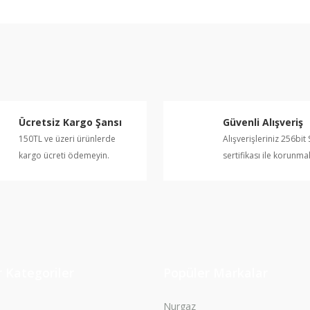
e diğer konularda yetersiz gördüğünüz noktaları öneri formunu kullanarak ta
Bu ürüne ilk yorumu siz yapın!
Yorum Yaz
Ücretsiz Kargo Şansı
Güvenli Alışveriş
150TL ve üzeri ürünlerde
Alışverişleriniz 256bit 
kargo ücreti ödemeyin.
sertifikası ile korunma
Gönder
 Kategoriler
Popüler Markalar
Nurgaz