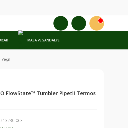
BIÇAK
MASA VE SANDALYE
 Yeşil
.O FlowState™ Tumbler Pipetli Termos
0-13230-063