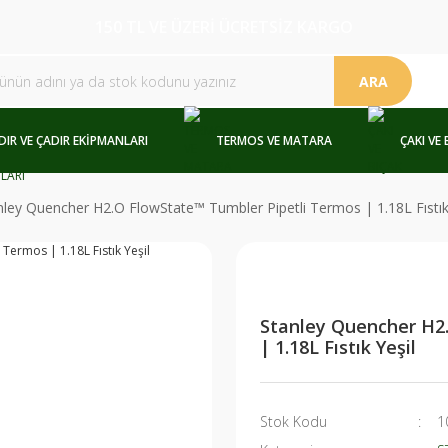
150 TL VE ÜZERİ ÜCRETSİZ KARGO
ARA
DIR VE ÇADIR EKİPMANLARI
TERMOS VE MATARA
ÇAKI VE 
nley Quencher H2.O FlowState™ Tumbler Pipetli Termos | 1.18L Fıstık
Stanley Quencher H2
| 1.18L Fıstık Yeşil
Stok Kodu
1