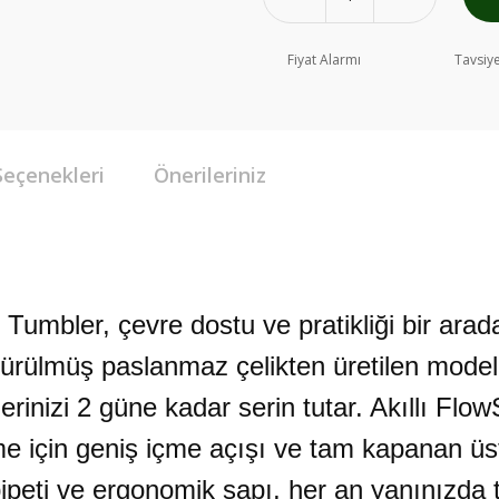
Fiyat Alarmı
Tavsiye
Seçenekleri
Önerileriniz
mbler, çevre dostu ve pratikliği bir arada
ürülmüş paslanmaz çelikten üretilen mode
erinizi 2 güne kadar serin tutar. Akıllı Fl
me için geniş içme açışı ve tam kapanan üst
 pipeti ve ergonomik sapı, her an yanınızda t