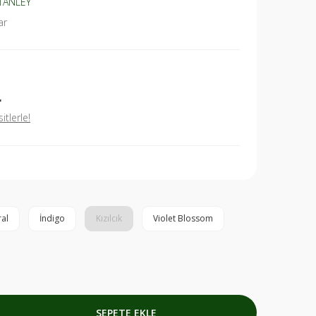
TANLEY
ar
L
tlerle!
al
İndigo
Kızılcık
Violet Blossom
SEPETE EKLE