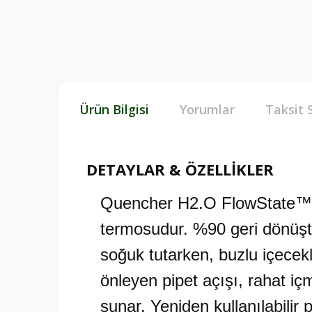
Ürün Bilgisi
Yorumlar
Taksit 
DETAYLAR & ÖZELLİKLER
Quencher H2.O FlowState™ Tu
termosudur. %90 geri dönüşt
soğuk tutarken, buzlu içecekl
önleyen pipet açışı, rahat iç
sunar. Yeniden kullanılabilir