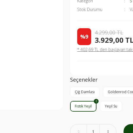
Kategori
S
Stok Durumu
V
4.299,00 TL
%9
3.929,00 T
* 402,69 TL den başlayan taksi
Seçenekler
Çiğ Damlası
Goldenrod Cor
Fıstık Yeşil
Yeşil Su