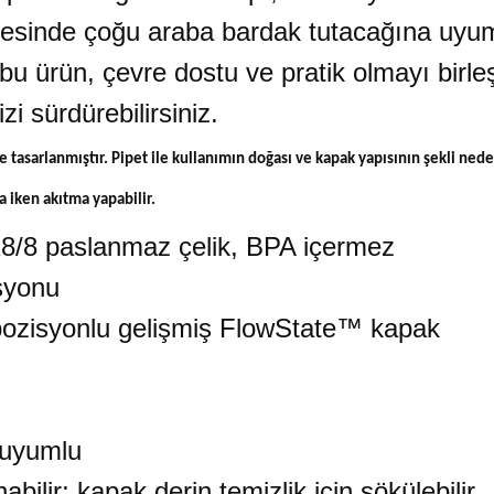
ayesinde çoğu araba bardak tutacağına uyum
bu ürün, çevre dostu ve pratik olmayı birleş
zi sürdürebilirsiniz.
e tasarlanmıştır. Pipet ile kullanımın doğası ve kapak yapısının şekli nede
 iken akıtma yapabilir.
8/8 paslanmaz çelik, BPA içermez
syonu
pozisyonlu gelişmiş FlowState™ kapak
 uyumlu
ilir; kapak derin temizlik için sökülebilir