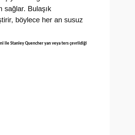
 sağlar.
Bulaşık
tirir, böylece her an susuz
ni ile Stanley Quencher yan veya ters çevrildiği