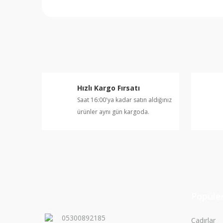
Bu ürünün fiyat bilgisi, resim, ürün açıklamalarında v
Görüş ve önerileriniz için teşekkür ederiz.
Ürün resmi kalitesiz, bozuk veya görüntülenemiyor.
Ürün açıklamasında eksik bilgiler bulunuyor.
Ürün bilgilerinde hatalar bulunuyor.
Hızlı Kargo Fırsatı
Ürün fiyatı diğer sitelerden daha pahalı.
Saat 16:00'ya kadar satın aldığınız
Bu ürüne benzer farklı alternatifler olmalı.
ürünler aynı gün kargoda.
Popüler
05300892185
Çadırlar