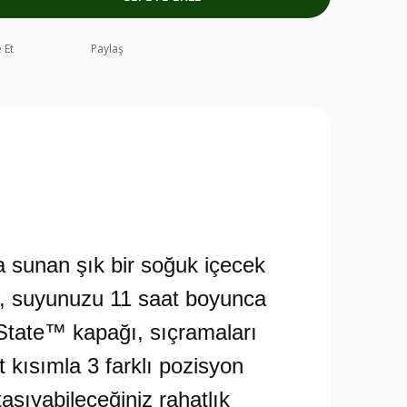
 Et
Paylaş
 sunan şık bir soğuk içecek
l, suyunuzu 11 saat boyunca
owState™ kapağı, sıçramaları
 kısımla 3 farklı pozisyon
aşıyabileceğiniz rahatlık