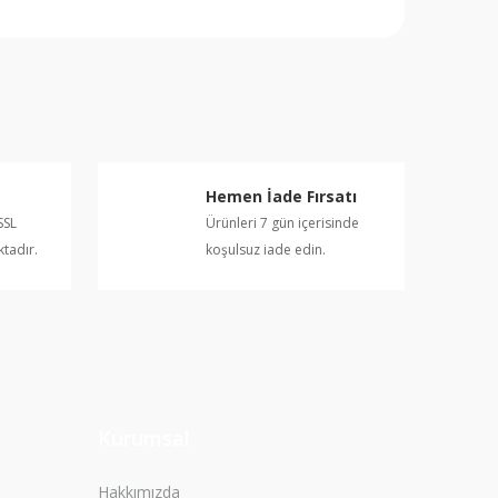
rafımıza iletebilirsiniz.
Hemen İade Fırsatı
SSL
Ürünleri 7 gün içerisinde
ktadır.
koşulsuz iade edin.
Kurumsal
Hakkımızda