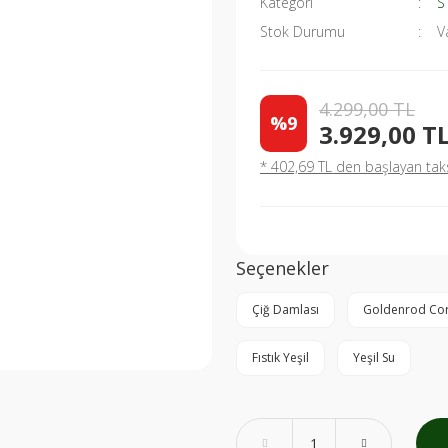
Kategori
S
Stok Durumu
V
4.299,00 TL
%9
3.929,00 T
* 402,69 TL den başlayan taksi
Seçenekler
Çiğ Damlası
Goldenrod Cor
Fıstık Yeşil
Yeşil Su