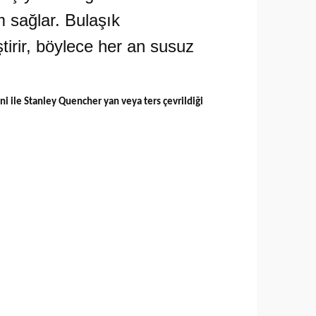
 sağlar.
Bulaşık
tirir, böylece her an susuz
ni ile Stanley Quencher yan veya ters çevrildiği