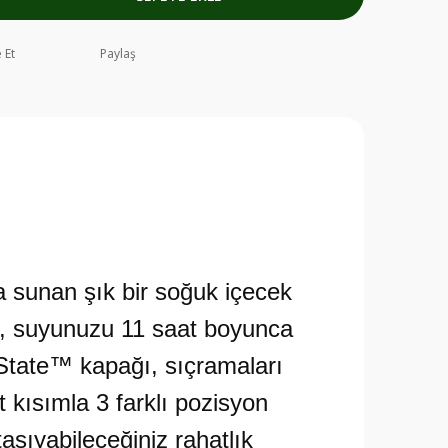
 Et
Paylaş
 sunan şık bir soğuk içecek
l, suyunuzu 11 saat boyunca
owState™ kapağı, sıçramaları
 kısımla 3 farklı pozisyon
aşıyabileceğiniz rahatlık