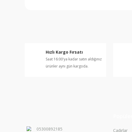
Bu ürünün fiyat bilgisi, resim, ürün açıklamalarında v
Görüş ve önerileriniz için teşekkür ederiz.
Ürün resmi kalitesiz, bozuk veya görüntülenemiyor.
Ürün açıklamasında eksik bilgiler bulunuyor.
Ürün bilgilerinde hatalar bulunuyor.
Hızlı Kargo Fırsatı
Ürün fiyatı diğer sitelerden daha pahalı.
Saat 16:00'ya kadar satın aldığınız
Bu ürüne benzer farklı alternatifler olmalı.
ürünler aynı gün kargoda.
Popüler
05300892185
Çadırlar