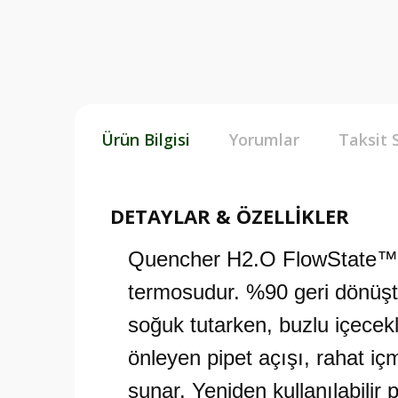
Ürün Bilgisi
Yorumlar
Taksit 
DETAYLAR & ÖZELLİKLER
Quencher H2.O FlowState™ Tu
termosudur. %90 geri dönüşt
soğuk tutarken, buzlu içecekl
önleyen pipet açışı, rahat iç
sunar. Yeniden kullanılabilir