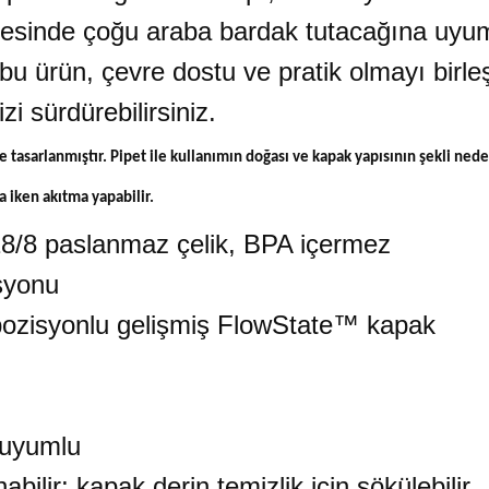
ayesinde çoğu araba bardak tutacağına uyum
bu ürün, çevre dostu ve pratik olmayı birleş
zi sürdürebilirsiniz.
e tasarlanmıştır. Pipet ile kullanımın doğası ve kapak yapısının şekli nede
 iken akıtma yapabilir.
8/8 paslanmaz çelik, BPA içermez
syonu
pozisyonlu gelişmiş FlowState™ kapak
 uyumlu
ilir; kapak derin temizlik için sökülebilir