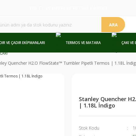
150 TL VE ÜZERİ ÜCRETSİZ KARGO
ARA
DIR VE ÇADIR EKİPMANLARI
TERMOS VE MATARA
ÇAKI VE 
nley Quencher H2.O FlowState™ Tumbler Pipetli Termos | 1.18L İndi
Stanley Quencher H2
| 1.18L İndigo
Stok Kodu
1