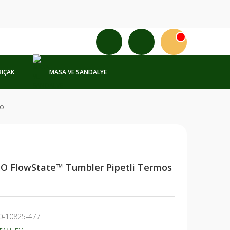
BIÇAK
MASA VE SANDALYE
go
.O FlowState™ Tumbler Pipetli Termos
0-10825-477