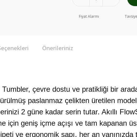
Fiyat Alarmı
Tavsiye
Seçenekleri
Önerileriniz
mbler, çevre dostu ve pratikliği bir arada
ürülmüş paslanmaz çelikten üretilen mode
erinizi 2 güne kadar serin tutar. Akıllı Fl
me için geniş içme açışı ve tam kapanan üst
 pipeti ve ergonomik sapı, her an yanınızda t