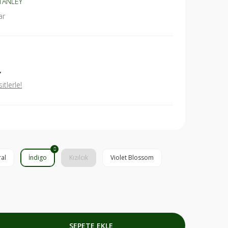
TANLEY
ar
L
tlerle!
al
İndigo
Kızılcık
Violet Blossom
SEPETE EKLE