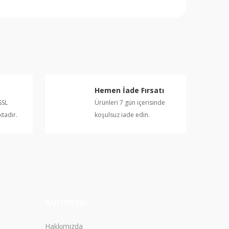
rafımıza iletebilirsiniz.
Hemen İade Fırsatı
SSL
Ürünleri 7 gün içerisinde
ktadır.
koşulsuz iade edin.
Kurumsal
Hakkımızda