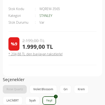
Stok Kodu
WQREW-3565
Kategori
STANLEY
Stok Durumu
Var
2.199,00 TL
%9
1.999,00 TL
* 204,88 TL den başlayan taksitlerle!
Seçenekler
Rose Quartz
Violet Blossom
Gri
Krem
LACİVERT
Siyah
Yeşil