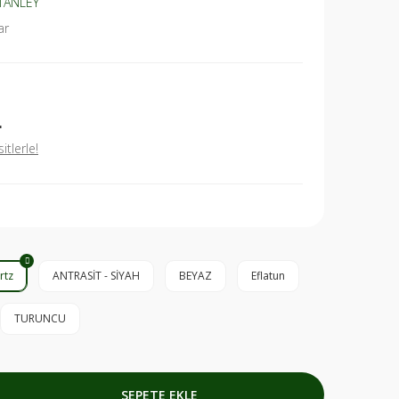
TANLEY
ar
L
tlerle!
rtz
ANTRASİT - SİYAH
BEYAZ
Eflatun
TURUNCU
SEPETE EKLE