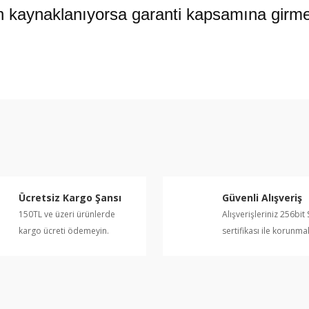
 kaynaklanıyorsa garanti kapsamına girme
e diğer konularda yetersiz gördüğünüz noktaları öneri formunu kullanarak ta
Bu ürüne ilk yorumu siz yapın!
Yorum Yaz
Ücretsiz Kargo Şansı
Güvenli Alışveriş
150TL ve üzeri ürünlerde
Alışverişleriniz 256bit 
kargo ücreti ödemeyin.
sertifikası ile korunma