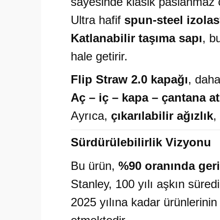
sayesinde klasik paslanmaz ç
Ultra hafif
spun-steel izola
Katlanabilir taşıma sapı
, b
hale getirir.
Flip Straw 2.0 kapağı
, daha
Aç – iç – kapa – çantana at
Ayrıca,
çıkarılabilir ağızlık
,
Sürdürülebilirlik Vizyonu
Bu ürün,
%90 oranında geri
Stanley, 100 yılı aşkın süredi
2025 yılına kadar ürünlerini