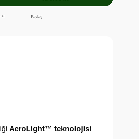
 Et
Paylaş
diği
AeroLight™ teknolojisi