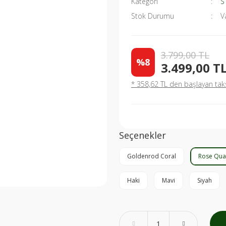
Kategori
S
Stok Durumu
V
3.799,00 TL
%8
3.499,00 T
* 358,62 TL den başlayan taksi
Seçenekler
Goldenrod Coral
Rose Qua
Haki
Mavi
Siyah