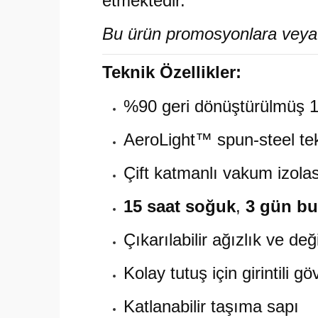
etmektedir.
Bu ürün promosyonlara veya ye
Teknik Özellikler:
%90 geri dönüştürülmüş 1
AeroLight™ spun-steel tek
Çift katmanlı vakum izola
15 saat soğuk
,
3 gün bu
Çıkarılabilir ağızlık ve deği
Kolay tutuş için girintili g
Katlanabilir taşıma sapı