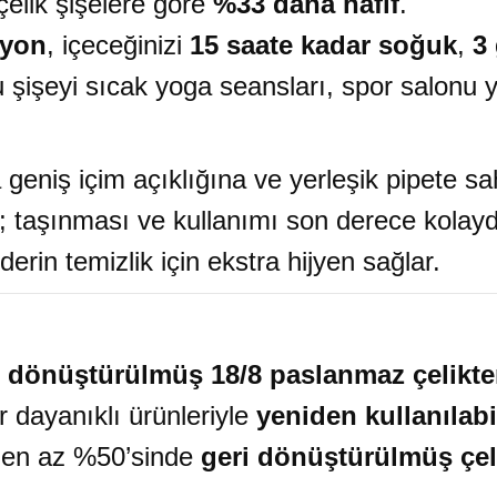
elik şişelere göre
%33 daha hafif
.
syon
, içeceğinizi
15 saate kadar soğuk
,
3
u şişeyi sıcak yoga seansları, spor salonu y
 geniş içim açıklığına ve yerleşik pipete sah
; taşınması ve kullanımı son derece kolayd
 derin temizlik için ekstra hijyen sağlar.
 dönüştürülmüş 18/8 paslanmaz çelikt
r dayanıklı ürünleriyle
yeniden kullanılabil
n en az %50’sinde
geri dönüştürülmüş çel