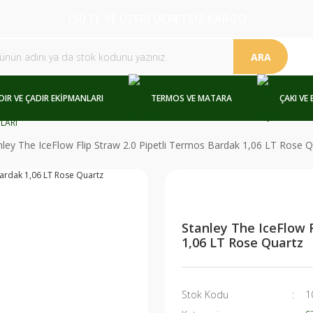
150 TL VE ÜZERİ ÜCRETSİZ KARGO
ARA
DIR VE ÇADIR EKİPMANLARI
TERMOS VE MATARA
ÇAKI VE 
nley The IceFlow Flip Straw 2.0 Pipetli Termos Bardak 1,06 LT Rose Q
Stanley The IceFlow F
1,06 LT Rose Quartz
Stok Kodu
1