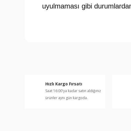
uyulmaması gibi durumlardan
Bu ürünün fiyat bilgisi, resim, ürün açıklamalarında v
Görüş ve önerileriniz için teşekkür ederiz.
Ürün resmi kalitesiz, bozuk veya görüntülenemiyor.
Ürün açıklamasında eksik bilgiler bulunuyor.
Ürün bilgilerinde hatalar bulunuyor.
Hızlı Kargo Fırsatı
Ürün fiyatı diğer sitelerden daha pahalı.
Saat 16:00'ya kadar satın aldığınız
Bu ürüne benzer farklı alternatifler olmalı.
ürünler aynı gün kargoda.