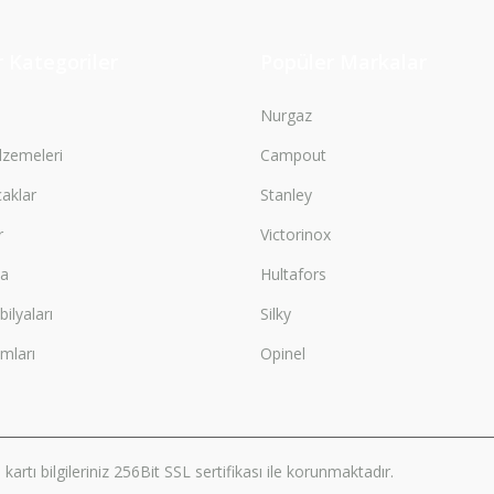
Gönder
 Kategoriler
Popüler Markalar
Nurgaz
zemeleri
Campout
çaklar
Stanley
r
Victorinox
ma
Hultafors
lyaları
Silky
mları
Opinel
artı bilgileriniz 256Bit SSL sertifikası ile korunmaktadır.