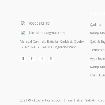
Popüler
05300892185
Çadırlar
kilicaslantic@gmail.com
Kamp Mal
Mareşal Çakmak, Bağcılar Caddesi, Civelek
Çakı & Bı
Sk. No:3/A-B, 34180 Güngören/İstanbul
Termosla
Aydınlat
Kamp Mobi
Uyku Tulu
2021 © kilicaslanticaret.com | Tüm Hakları Saklıdır. Kredi k