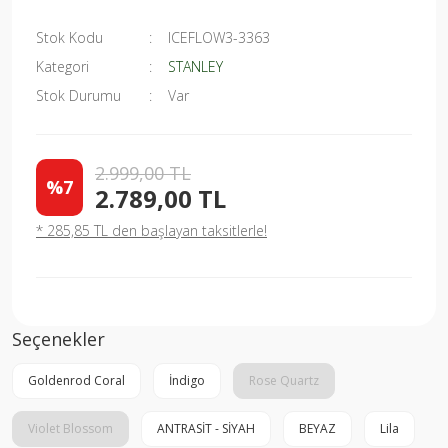
Stok Kodu
ICEFLOW3-3363
Kategori
STANLEY
Stok Durumu
Var
2.999,00 TL
%7
2.789,00 TL
* 285,85 TL den başlayan taksitlerle!
Seçenekler
Goldenrod Coral
İndigo
Rose Quartz
Violet Blossom
ANTRASİT - SİYAH
BEYAZ
Lila