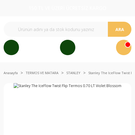
150 TL VE ÜZERİ ÜCRETSİZ KARGO
ARA
Anasayfa
TERMOS VE MATARA
STANLEY
Stanley The IceFlow Twist Fl