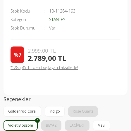
Stok Kodu
10-11284-193
Kategori
STANLEY
Stok Durumu
Var
2.999,00 TL
%7
2.789,00 TL
* 285,85 TL den başlayan taksitlerle!
Seçenekler
Goldenrod Coral
İndigo
Rose Quartz
Violet Blossom
BEYAZ
LACİVERT
Mavi