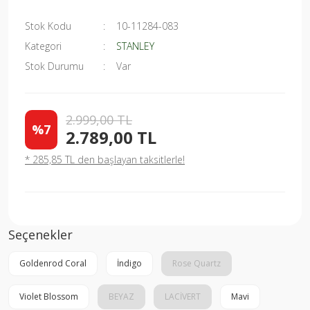
Stok Kodu
10-11284-083
Kategori
STANLEY
Stok Durumu
Var
2.999,00 TL
%7
2.789,00 TL
* 285,85 TL den başlayan taksitlerle!
Seçenekler
Goldenrod Coral
İndigo
Rose Quartz
Violet Blossom
BEYAZ
LACİVERT
Mavi