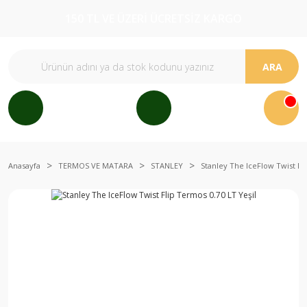
150 TL VE ÜZERİ ÜCRETSİZ KARGO
ARA
Anasayfa
TERMOS VE MATARA
STANLEY
Stanley The IceFlow Twist Fl