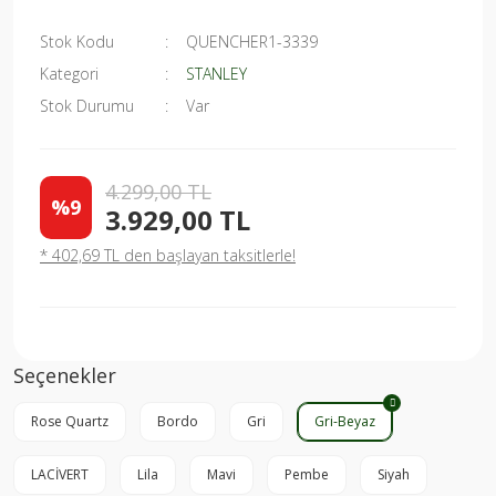
Stok Kodu
QUENCHER1-3339
Kategori
STANLEY
Stok Durumu
Var
4.299,00 TL
%9
3.929,00 TL
* 402,69 TL den başlayan taksitlerle!
Seçenekler
Rose Quartz
Bordo
Gri
Gri-Beyaz
LACİVERT
Lila
Mavi
Pembe
Siyah